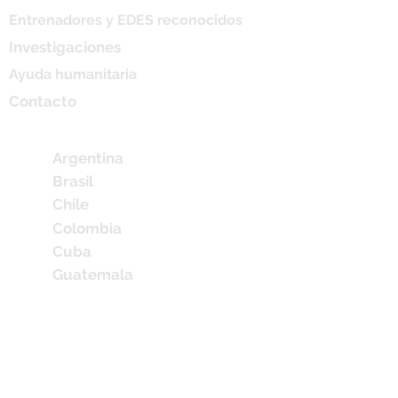
Entrenadores y EDES reconocidos
Investigaciones
Ayuda humanitaria
Contacto
Miembros
Argentina
Brasil
Chile
Colombia
Cuba
Guatemala
Honduras
México
Nicaragu
a
Paragua